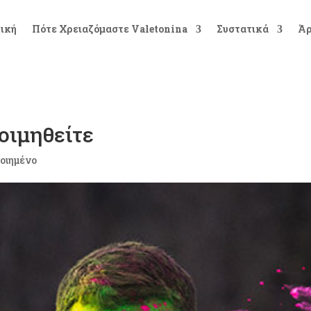
ική
Πότε Χρειαζόμαστε Valetonina
Συστατικά
Ά
οιμηθείτε
οιημένο